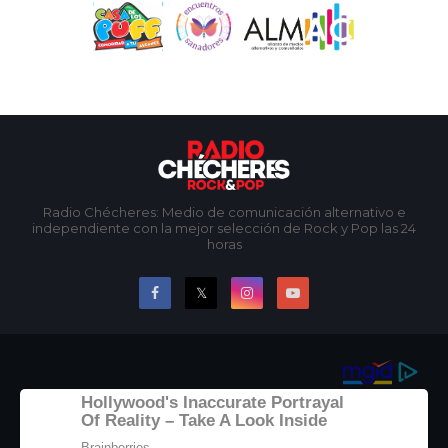
Radio Chécheres: Medio de comunicación alternativo e
independiente con la mejor selección de Rock y Pop las 24
horas