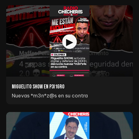
Miguelito Show en p3I1gr0
Nuevas *m3n*z@s en su contra