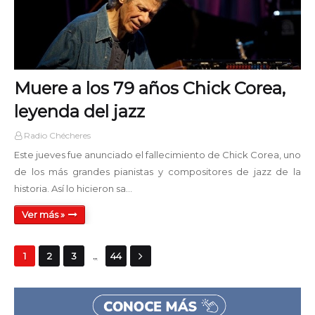
Muere a los 79 años Chick Corea,
leyenda del jazz
Radio Chécheres
Este jueves fue anunciado el fallecimiento de Chick Corea, uno
de los más grandes pianistas y compositores de jazz de la
historia. Así lo hicieron sa…
Ver más »
...
1
2
3
44