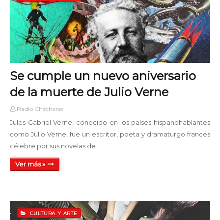
Noche Clásica
00:00 - 05:00
Tiempo de Jazz AM
05:00 - 06:00
Se cumple un nuevo aniversario
Mañanas y Rock
EN VIVO
06:00 - 12:00
de la muerte de Julio Verne
Radio Chécheres
Tiempo de Jazz PM
12:00 - 13:00
Jules Gabriel Verne, conocido en los países hispanohablantes
como Julio Verne, fue un escritor, poeta y dramaturgo francés
célebre por sus novelas de…
Es Viernes
13:00 - 18:00
Ver más »
Disco Mix Club
18:00 - 19:00
CULTURA Y ARTE
La Cueva del Rock