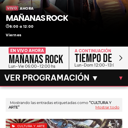
VIVO
AHORA
MAÑANAS ROCK
🕒
6:00 a 12:00
Viernes
EN VIVO AHORA
A CONTINUACIÓN
TIEMPO DE JAZ
MAÑANAS ROCK
Lun-Dom 12:00-13:00 hs
Lun-Vie 06:00-12:00 hs
VER PROGRAMACIÓN ▼
▼
LUN
MAR
MIÉ
JUE
VIE
SÁB
DOM
Mostrando las entradas etiquetadas como
CULTURA Y
ARTE
Mostrar todo
VIERNES
CULTURA Y ARTE