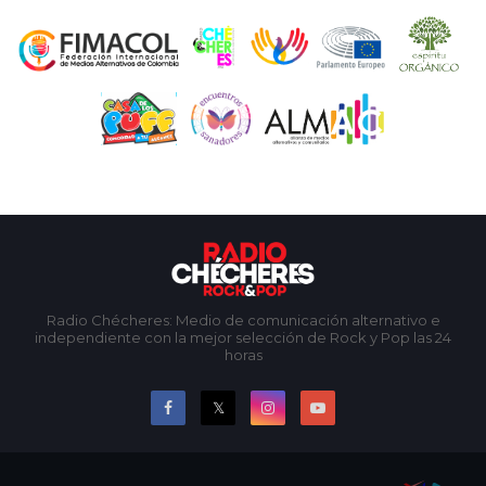
Radio Chécheres: Medio de comunicación alternativo e
independiente con la mejor selección de Rock y Pop las 24
horas