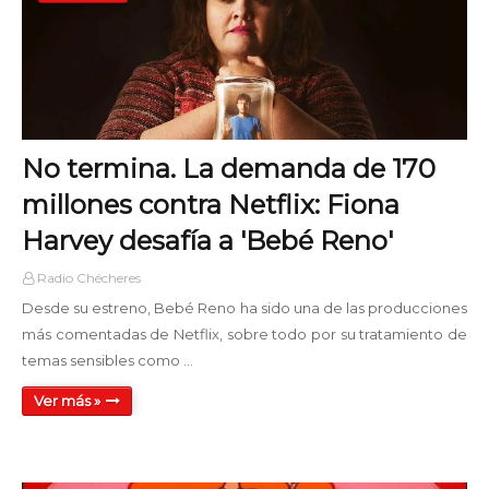
Noche Clásica
00:00 - 05:00
Tiempo de Jazz AM
05:00 - 06:00
No termina. La demanda de 170
Mañanas y Rock
06:00 - 12:00
millones contra Netflix: Fiona
Harvey desafía a 'Bebé Reno'
Tiempo de Jazz PM
12:00 - 13:00
Radio Chécheres
Desde su estreno, Bebé Reno ha sido una de las producciones
Es Viernes
EN VIVO
más comentadas de Netflix, sobre todo por su tratamiento de
13:00 - 18:00
temas sensibles como …
Ver más »
Disco Mix Club
18:00 - 19:00
La Cueva del Rock