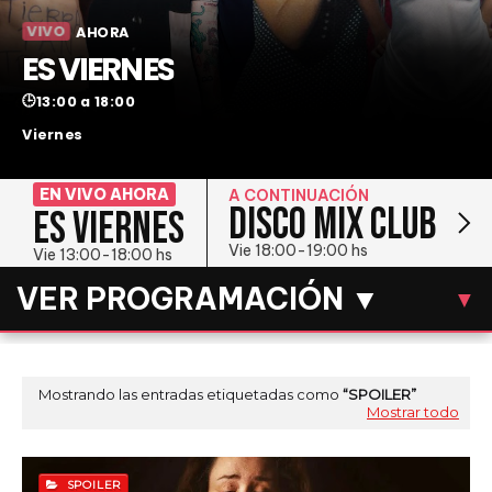
VIVO
AHORA
ES VIERNES
🕒
13:00 a 18:00
Viernes
EN VIVO AHORA
A CONTINUACIÓN
DISCO MIX CLUB
ES VIERNES
D
Vie 18:00-19:00 hs
Vie 13:00-18:00 hs
VER PROGRAMACIÓN ▼
▼
LUN
MAR
MIÉ
JUE
VIE
SÁB
DOM
Mostrando las entradas etiquetadas como
SPOILER
Mostrar todo
VIERNES
SPOILER