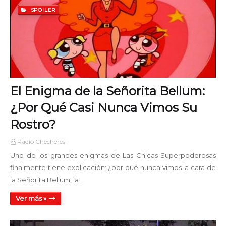
19:00 - 22:00
SPOILER
Disco Mix Club
22:00 - 24:00
El Enigma de la Señorita Bellum:
¿Por Qué Casi Nunca Vimos Su
Rostro?
Radio Chécheres
Uno de los grandes enigmas de Las Chicas Superpoderosas
finalmente tiene explicación: ¿por qué nunca vimos la cara de
la Señorita Bellum, la …
Ver más »