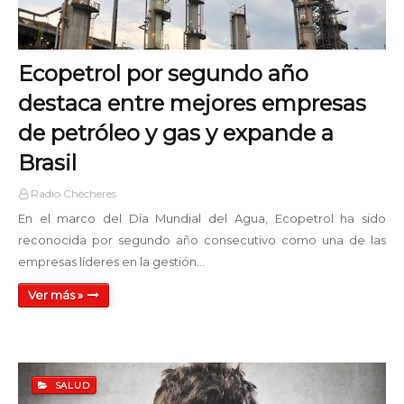
Disco Mix Club
EN VIVO
00:00 - 02:00
Ecopetrol por segundo año
Noche Clásica
02:00 - 05:00
destaca entre mejores empresas
de petróleo y gas y expande a
Tiempo de Jazz AM
Brasil
05:00 - 06:00
Radio Chécheres
Domingos Rock & Pop
En el marco del Día Mundial del Agua, Ecopetrol ha sido
06:00 - 07:00
reconocida por segundo año consecutivo como una de las
empresas líderes en la gestión…
Old School Hits Mix
09:00 - 11:00
Ver más »
Domingos Rock & Pop
11:00 - 12:00
SALUD
Tiempo de Jazz PM