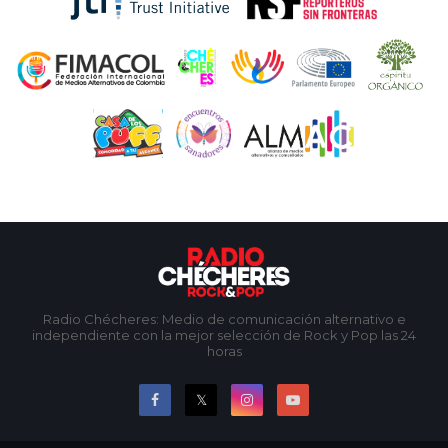
Radio Chécheres: Medio de comunicación alternativo e
independiente con la mejor selección de Rock y Pop las 24
horas