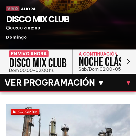
VIVO
AHORA
DISCO MIX CLUB
🕒
00:00 a 02:00
Domingo
EN VIVO AHORA
A CONTINUACIÓN
NOCHE CLÁSICA
DISCO MIX CLUB
Sáb/Dom 02:00-05:00 hs
Dom 00:00-02:00 hs
VER PROGRAMACIÓN ▼
▼
LUN
MAR
MIÉ
JUE
VIE
SÁB
DOM
COLOMBIA
DOMINGO