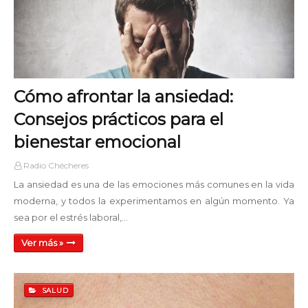
12:00 - 13:00
Old School Hits Mix
13:00 - 15:00
Cómo afrontar la ansiedad:
Domingos Rock & Pop
15:00 - 16:00
Consejos prácticos para el
bienestar emocional
Suspendidos en el Tiempo
16:00 - 18:00
Radio Chécheres
La ansiedad es una de las emociones más comunes en la vida
Café Club SN
moderna, y todos la experimentamos en algún momento. Ya
18:00 - 20:00
sea por el estrés laboral,…
Ver más »
Domingos Rock & Pop
20:00 - 21:00
SALUD
Relatos Inesperados
21:00 - 22:00