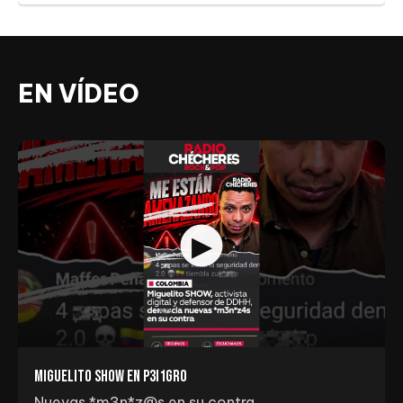
EN VÍDEO
Miguelito Show en p3I1gr0
Nuevas *m3n*z@s en su contra