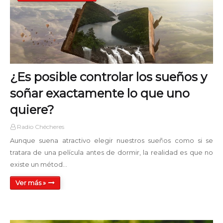
Disco Mix Club
00:00 - 02:00
Noche Clásica
02:00 - 05:00
¿Es posible controlar los sueños y
Tiempo de Jazz AM
05:00 - 06:00
soñar exactamente lo que uno
quiere?
Domingos Rock & Pop
06:00 - 07:00
Radio Chécheres
Aunque suena atractivo elegir nuestros sueños como si se
Old School Hits Mix
tratara de una película antes de dormir, la realidad es que no
09:00 - 11:00
existe un métod…
Ver más »
Domingos Rock & Pop
11:00 - 12:00
Tiempo de Jazz PM