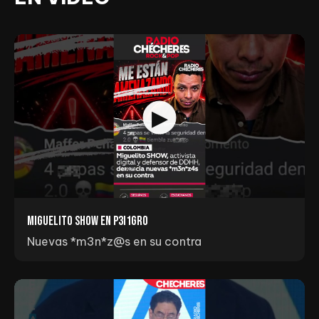
Miguelito Show en p3I1gr0
Nuevas *m3n*z@s en su contra