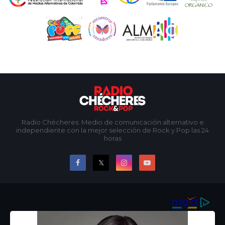
Radio Chécheres: Medio de comunicación alternativo e
independiente con la mejor selección de Rock y Pop las 24
horas