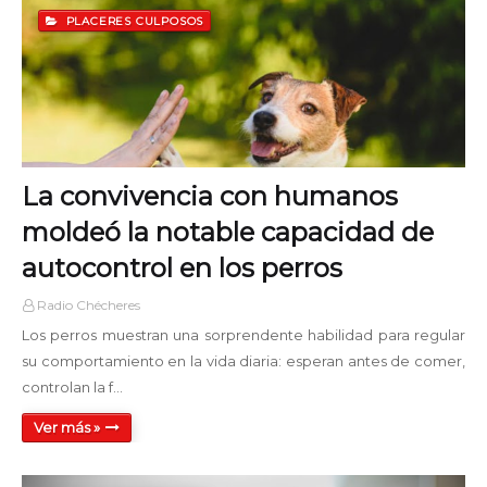
12:00 - 13:00
PLACERES CULPOSOS
Old School Hits Mix
EN VIVO
13:00 - 15:00
Domingos Rock & Pop
15:00 - 16:00
La convivencia con humanos
moldeó la notable capacidad de
Suspendidos en el Tiempo
16:00 - 18:00
autocontrol en los perros
Radio Chécheres
Café Club SN
18:00 - 20:00
Los perros muestran una sorprendente habilidad para regular
su comportamiento en la vida diaria: esperan antes de comer,
Domingos Rock & Pop
controlan la f…
20:00 - 21:00
Ver más »
Relatos Inesperados
21:00 - 22:00