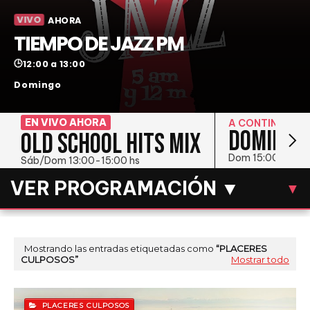
VIVO
AHORA
TIEMPO DE JAZZ PM
🕒
12:00 a 13:00
Domingo
EN VIVO AHORA
A CONTINUACI
DOMINGOS
OLD SCHOOL HITS MIX
Dom 15:00-16:00
Sáb/Dom 13:00-15:00 hs
VER PROGRAMACIÓN ▼
▼
LUN
MAR
MIÉ
JUE
VIE
SÁB
DOM
Mostrando las entradas etiquetadas como
PLACERES
CULPOSOS
Mostrar todo
DOMINGO
PLACERES CULPOSOS