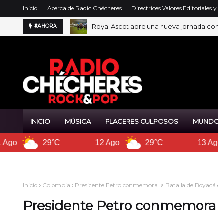
Inicio
Acerca de Radio Chécheres
Directrices Valores Editoriales 
Royal Ascot abre una nueva jornada con 
#AHORA
Mbappé hace historia y Rodri se lleva e
INICIO
MÚSICA
PLACERES CULPOSOS
MUNDO
12 Ago
29°C
13 Ago
29°C
Inicio
Colombia
Presidente Petro conmemora la Batalla de Boyacá en
Presidente Petro conmemora l