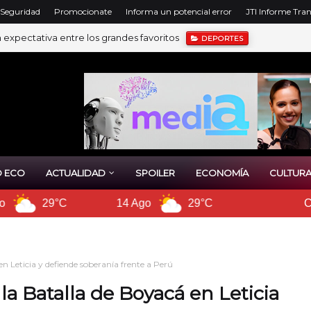
y Seguridad
Promocionate
Informa un potencial error
JTI Informe Tra
expectativa entre los grandes favoritos
DEPORTES
l gran reconocimiento del Mundial
 ECO
ACTUALIDAD
SPOILER
ECONOMÍA
CULTURA
14 Ago
29°C
Cali
 Leticia y defiende soberanía frente a Perú
a Batalla de Boyacá en Leticia