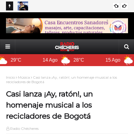
ativa
Mbappé hace historia y Rodri se lleva el gran
Es
reconocimiento del Mundial
Ar
 Ago
28°C
15 Ago
26°C
Inicio
Música
Casi lanza ¡Ay, ratón!, un homenaje musical a los
recicladores de Bogotá
Casi lanza ¡Ay, ratón!, un
homenaje musical a los
recicladores de Bogotá
Radio Chécheres