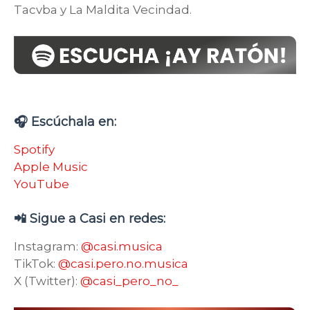
Tacvba y La Maldita Vecindad.
🎧 Escúchala en:
Spotify
Apple Music
YouTube
📲 Sigue a Casi en redes:
Instagram:
@casi.musica
TikTok:
@casi.pero.no.musica
X (Twitter):
@casi_pero_no_