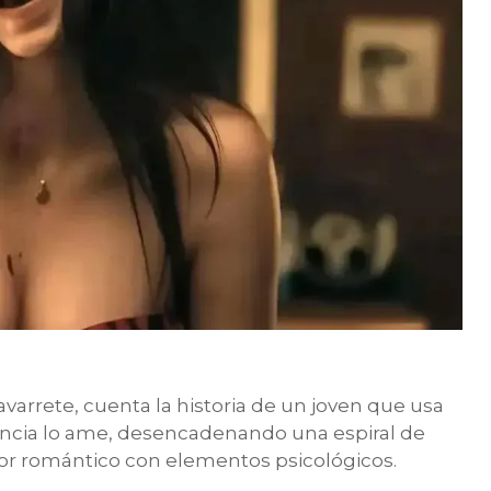
arrete, cuenta la historia de un joven que usa
fancia lo ame, desencadenando una espiral de
ror romántico con elementos psicológicos.