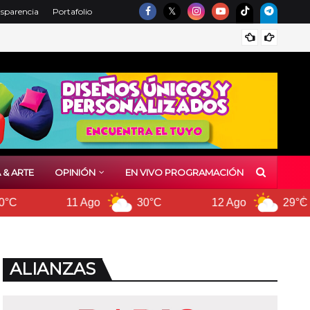
nsparencia
Portafolio
 & ARTE
OPINIÓN
EN VIVO PROGRAMACIÓN
30°C
12 Ago
29°C
13 Ago
ALIANZAS