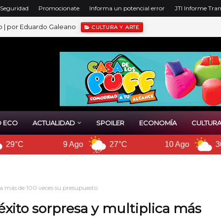
y Seguridad
Promocionate
Informa un potencial error
JTI Informe Tra
o | por Eduardo Galeano
CULTURA Y ARTE
 ECO
ACTUALIDAD
SPOILER
ECONOMÍA
CULTURA
go
27°C
10 Ago
30°C
11 Ago
ica más de 100 veces su presupuesto
éxito sorpresa y multiplica más