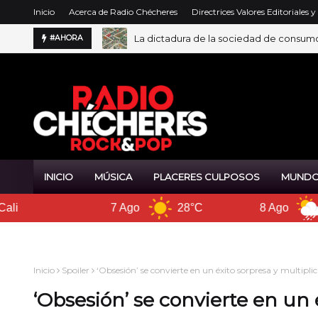
Inicio
Acerca de Radio Chécheres
Directrices Valores Editoriales 
La dictadura de la sociedad de consum
#AHORA
INICIO
MÚSICA
PLACERES CULPOSOS
MUNDO
7 Ago
28°C
8 Ago
29°C
9 A
Inicio
Spoiler
‘Obsesión’ se convierte en un éxito sorpresa y multipl
‘Obsesión’ se convierte en un 