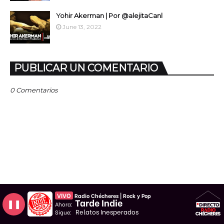
Yohir Akerman | Por @alejitaCanl
June 13, 2022
PUBLICAR UN COMENTARIO
0 Comentarios
VIVO
Radio Chécheres | Rock y Pop
Tarde Indie
❚❚
Ahora:
Relatos Inesperados
Sigue: