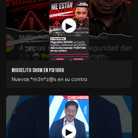
Miguelito Show en p3I1gr0
Nuevas *m3n*z@s en su contra